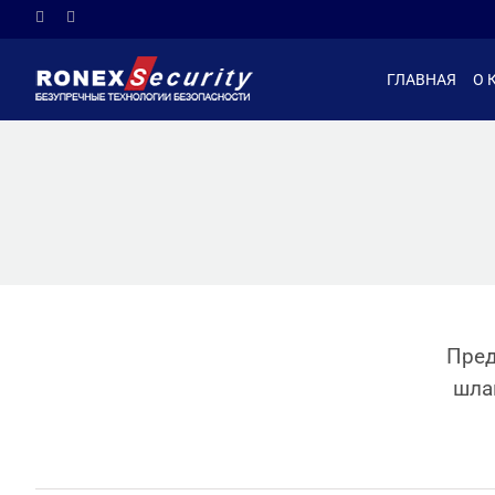
Skip
Facebook
Instagram
to
content
ГЛАВНАЯ
О 
Пред
шла