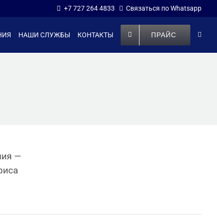
+7 727 264 4833
Связаться по Whatsapp
ПРАЙС
НИЯ
НАШИ СЛУЖБЫ
КОНТАКТЫ
ния —
фиса