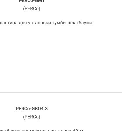
PERCo-GM1
(PERCo)
ластина для установки тумбы шлагбаума.
PERCo-GBO4.3
(PERCo)
лагбаума прямоугольная, длина 4,3 м.