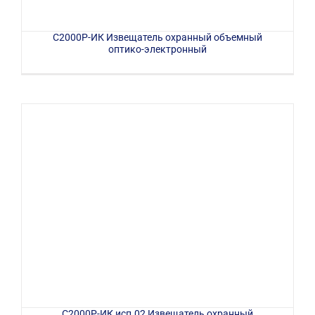
С2000Р-ИК Извещатель охранный объемный
оптико-электронный
С2000Р-ИК исп.02 Извещатель охранный