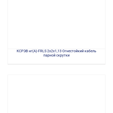
КСРЭВ нг(А)-FRLS 2х2х1,13 Огнестойкий кабель
парной скрутки