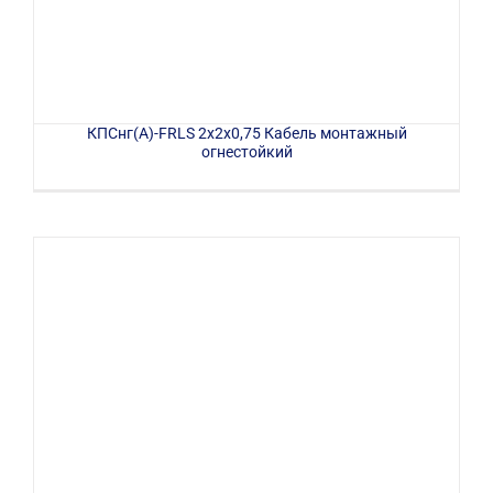
КПСнг(А)-FRLS 2х2х0,75 Кабель монтажный
огнестойкий