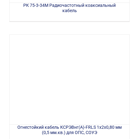
РК 75-3-34М Радиочастотный коаксиальный
кабель
Огнестойкий кабель КСРЭВнг(А)-FRLS 1х2х0,80 мм
(0,5 мм.кв.) для ОПС, СОУЭ