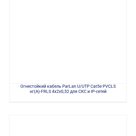
Огнестойкий кабель ParLan U/UTP Cat5e PVCLS
нг(А)-FRLS 4х2х0,52 для СКС и IP-сетей