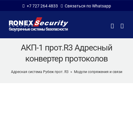
Skip
+7 727 264 4833
Связаться по Whatsapp
to
content
АКП-1 прот.R3 Адресный
конвертер протоколов
Адресная система Рубеж прот. R3
»
Модули сопряжения и связи
АКП-1 прот.R3 Адресный конвертер протоколов