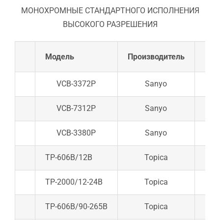
​МОНОХРОМНЫЕ СТАНДАРТНОГО ИСПОЛНЕНИЯ
ВЫСОКОГО РАЗРЕШЕНИЯ
Модель
Производитель
VCB-3372P
Sanyo
Виде
VCB-7312P
Sanyo
Видео
VCB-3380P
Sanyo
Виде
ТР-606В/12В
Topica
Виде
ТР-2000/12-24В
Topica
Виде
ТР-606В/90-265В
Topica
Виде